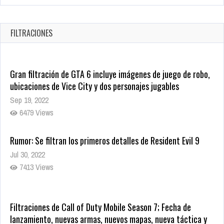
Revive el terror: El conjuro 4: Últimos ritos ya está disponible
en tiendas digitales
Oct 20, 2025
FILTRACIONES
1377 Views
Gran filtración de GTA 6 incluye imágenes de juego de robo,
ubicaciones de Vice City y dos personajes jugables
Sep 19, 2022
6479 Views
Rumor: Se filtran los primeros detalles de Resident Evil 9
Jul 30, 2022
7413 Views
Filtraciones de Call of Duty Mobile Season 7; Fecha de
lanzamiento, nuevas armas, nuevos mapas, nueva táctica y