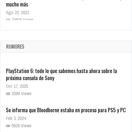
mucho más
Ago 22, 2021
10816 Views
La configuración de Call of Duty 2021 aparentemente ya fue
confirmada
Ago 8, 2021
RUMORES
10001 Views
PlayStation 6: todo lo que sabemos hasta ahora sobre la
próxima consola de Sony
Oct 17, 2025
1599 Views
Se informa que Bloodborne estaba en proceso para PS5 y PC
Feb 3, 2024
5626 Views