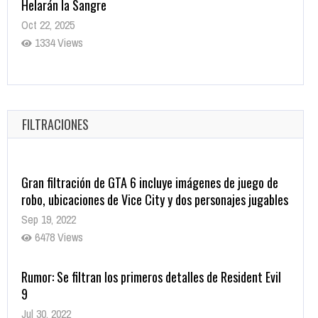
Helarán la Sangre
Oct 22, 2025
1334 Views
Revive el terror: El conjuro 4: Últimos ritos ya está
disponible en tiendas digitales
Oct 20, 2025
FILTRACIONES
1374 Views
Gran filtración de GTA 6 incluye imágenes de juego de
robo, ubicaciones de Vice City y dos personajes jugables
Sep 19, 2022
6478 Views
Rumor: Se filtran los primeros detalles de Resident Evil
9
Jul 30, 2022