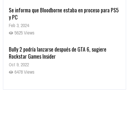
Se informa que Bloodborne estaba en proceso para PS5
y PC
Feb 3, 2024
5625 Views
Bully 2 podría lanzarse después de GTA 6, sugiere
Rockstar Games Insider
Oct 9, 2022
6478 Views
Rumor: Se filtran los primeros detalles de Resident Evil
9
Jul 30, 2022
7412 Views