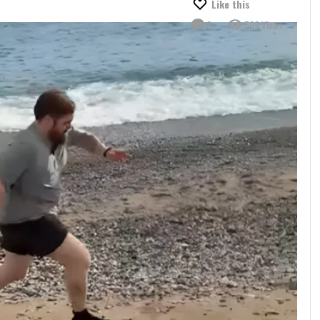
Like this
0
502 Views