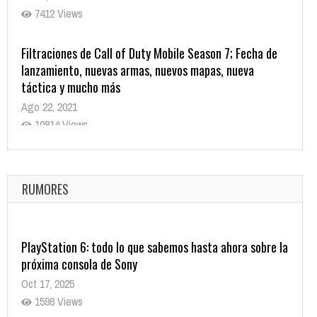
7412 Views
Filtraciones de Call of Duty Mobile Season 7; Fecha de
lanzamiento, nuevas armas, nuevos mapas, nueva
táctica y mucho más
Ago 22, 2021
10814 Views
La configuración de Call of Duty 2021 aparentemente
ya fue confirmada
Ago 8, 2021
RUMORES
9998 Views
PlayStation 6: todo lo que sabemos hasta ahora sobre la
próxima consola de Sony
Oct 17, 2025
1598 Views