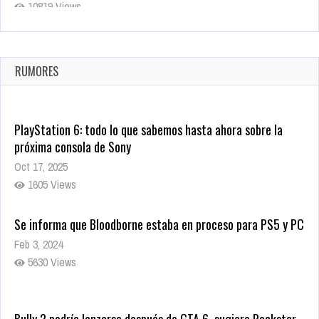
10819 Views
La configuración de Call of Duty 2021 aparentemente ya fue
confirmada
Ago 8, 2021
RUMORES
10004 Views
PlayStation 6: todo lo que sabemos hasta ahora sobre la
próxima consola de Sony
Oct 17, 2025
1605 Views
Se informa que Bloodborne estaba en proceso para PS5 y PC
Feb 3, 2024
5630 Views
Bully 2 podría lanzarse después de GTA 6, sugiere Rockstar