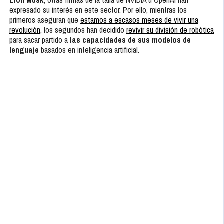
Elon Musk
, otras firmas de la talla de NVIDIA u OpenAI han
expresado su interés en este sector. Por ello, mientras los
primeros aseguran que
estamos a escasos meses de vivir una
revolución
, los segundos han decidido
revivir su división de robótica
para sacar partido a
las capacidades de sus modelos de
lenguaje
basados en inteligencia artificial.