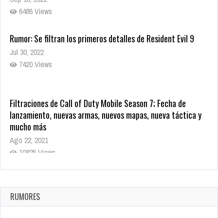
6486 Views
Rumor: Se filtran los primeros detalles de Resident Evil 9
Jul 30, 2022
7420 Views
Filtraciones de Call of Duty Mobile Season 7; Fecha de
lanzamiento, nuevas armas, nuevos mapas, nueva táctica y
mucho más
Ago 22, 2021
10825 Views
La configuración de Call of Duty 2021 aparentemente ya fue
confirmada
Ago 8, 2021
RUMORES
10008 Views