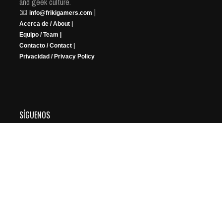
and geek culture.
📧
|
info@frikigamers.com
Acerca de / About |
Equipo / Team |
Contacto / Contact |
Privacidad / Privacy Policy
SÍGUENOS
YouTube
Instagram
Facebook
X
Twitch
Copyright © 2026 FRIKIGAMERS. All Rights Reserved.