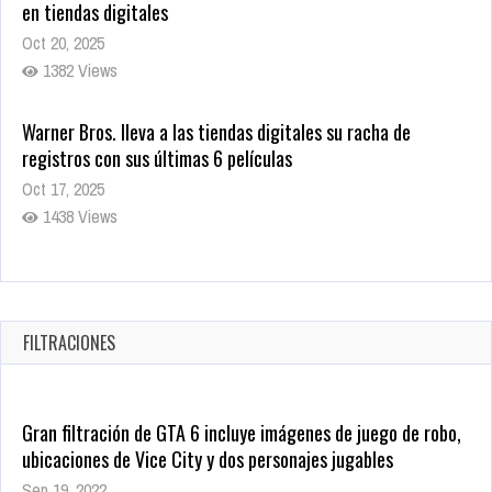
en tiendas digitales
Oct 20, 2025
1382 Views
Warner Bros. lleva a las tiendas digitales su racha de
registros con sus últimas 6 películas
Oct 17, 2025
1438 Views
CRUNCHYROLL ANUNCIA FECHA DE ESTRENO EN CINES DE
JUJUTSU KAISEN: EJECUCIÓN
Oct 7, 2025
FILTRACIONES
1759 Views
Gran filtración de GTA 6 incluye imágenes de juego de robo,
ubicaciones de Vice City y dos personajes jugables
Sep 19, 2022