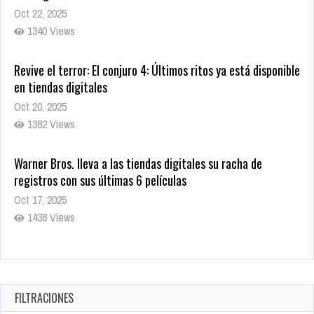
Oct 22, 2025
1340 Views
Revive el terror: El conjuro 4: Últimos ritos ya está disponible
en tiendas digitales
Oct 20, 2025
1382 Views
Warner Bros. lleva a las tiendas digitales su racha de
registros con sus últimas 6 películas
Oct 17, 2025
1438 Views
CRUNCHYROLL ANUNCIA FECHA DE ESTRENO EN CINES DE
JUJUTSU KAISEN: EJECUCIÓN
Oct 7, 2025
FILTRACIONES
1759 Views