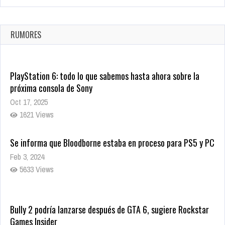
La configuración de Call of Duty 2021 aparentemente ya fue
confirmada
Ago 8, 2021
RUMORES
10008 Views
PlayStation 6: todo lo que sabemos hasta ahora sobre la
próxima consola de Sony
Oct 17, 2025
1621 Views
Se informa que Bloodborne estaba en proceso para PS5 y PC
Feb 3, 2024
5633 Views
Bully 2 podría lanzarse después de GTA 6, sugiere Rockstar
Games Insider