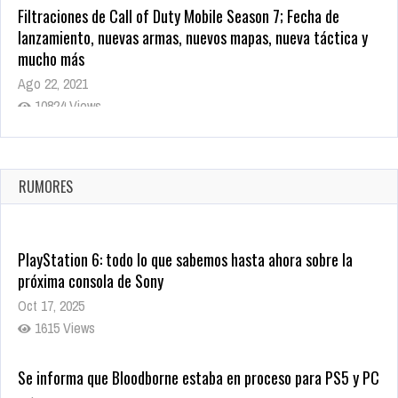
Filtraciones de Call of Duty Mobile Season 7; Fecha de
lanzamiento, nuevas armas, nuevos mapas, nueva táctica y
mucho más
Ago 22, 2021
10824 Views
La configuración de Call of Duty 2021 aparentemente ya fue
confirmada
Ago 8, 2021
RUMORES
10008 Views
PlayStation 6: todo lo que sabemos hasta ahora sobre la
próxima consola de Sony
Oct 17, 2025
1615 Views
Se informa que Bloodborne estaba en proceso para PS5 y PC