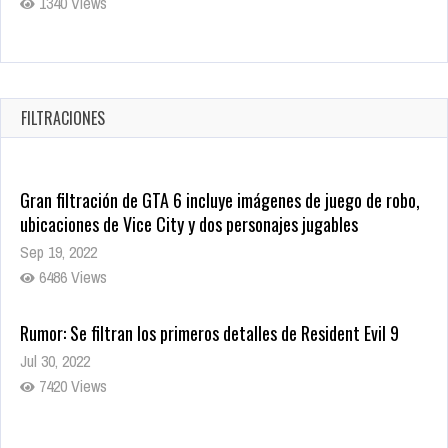
1340 Views
Revive el terror: El conjuro 4: Últimos ritos ya está disponible
en tiendas digitales
Oct 20, 2025
FILTRACIONES
1382 Views
Gran filtración de GTA 6 incluye imágenes de juego de robo,
ubicaciones de Vice City y dos personajes jugables
Sep 19, 2022
6486 Views
Rumor: Se filtran los primeros detalles de Resident Evil 9
Jul 30, 2022
7420 Views