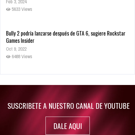
Feb 3, 2024
5633 Views
Bully 2 podría lanzarse después de GTA 6, sugiere Rockstar
Games Insider
Oct 9, 2022
6488 Views
Rumor: Se filtran los primeros detalles de Resident Evil 9
Jul 30, 2022
7420 Views
SUSCRIBETE A NUESTRO CANAL DE YOUTUBE
DALE AQUI