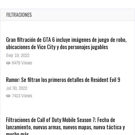
en tiendas digitales
Oct 20, 2025
FILTRACIONES
1377 Views
Gran filtración de GTA 6 incluye imágenes de juego de robo,
ubicaciones de Vice City y dos personajes jugables
Sep 19, 2022
6479 Views
Rumor: Se filtran los primeros detalles de Resident Evil 9
Jul 30, 2022
7413 Views
Filtraciones de Call of Duty Mobile Season 7; Fecha de
lanzamiento, nuevas armas, nuevos mapas, nueva táctica y
mucho más