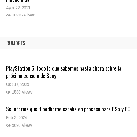
Ago 22, 2021
10815 Views
La configuración de Call of Duty 2021 aparentemente ya fue
confirmada
Ago 8, 2021
RUMORES
10000 Views
PlayStation 6: todo lo que sabemos hasta ahora sobre la
próxima consola de Sony
Oct 17, 2025
1599 Views
Se informa que Bloodborne estaba en proceso para PS5 y PC
Feb 3, 2024
5626 Views