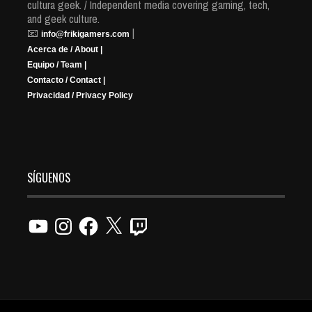
cultura geek. / Independent media covering gaming, tech,
and geek culture.
📧
|
info@frikigamers.com
Acerca de / About |
Equipo / Team |
Contacto / Contact |
Privacidad / Privacy Policy
SÍGUENOS
YouTube
Instagram
Facebook
X
Twitch