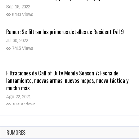
Sep 19, 2022
6480 Views
Rumor: Se filtran los primeros detalles de Resident Evil 9
Jul 30, 2022
7415 Views
Filtraciones de Call of Duty Mobile Season 7; Fecha de
lanzamiento, nuevas armas, nuevos mapas, nueva táctica y
mucho más
Ago 22, 2021
10816 Views
La configuración de Call of Duty 2021 aparentemente ya fue
confirmada
Ago 8, 2021
RUMORES
10001 Views