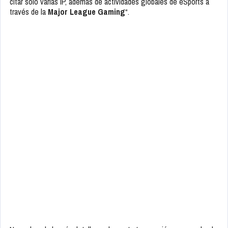
citar solo varias IP, además de actividades globales de eSports a
través de la
Major League Gaming
“.