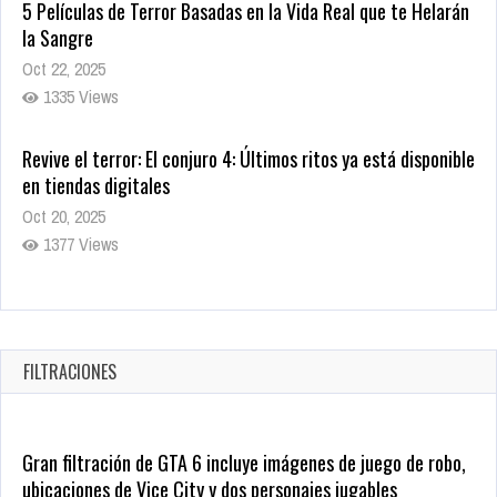
5 Películas de Terror Basadas en la Vida Real que te Helarán
la Sangre
Oct 22, 2025
1335 Views
Revive el terror: El conjuro 4: Últimos ritos ya está disponible
en tiendas digitales
Oct 20, 2025
1377 Views
Warner Bros. lleva a las tiendas digitales su racha de
registros con sus últimas 6 películas
Oct 17, 2025
FILTRACIONES
1431 Views
Gran filtración de GTA 6 incluye imágenes de juego de robo,
ubicaciones de Vice City y dos personajes jugables