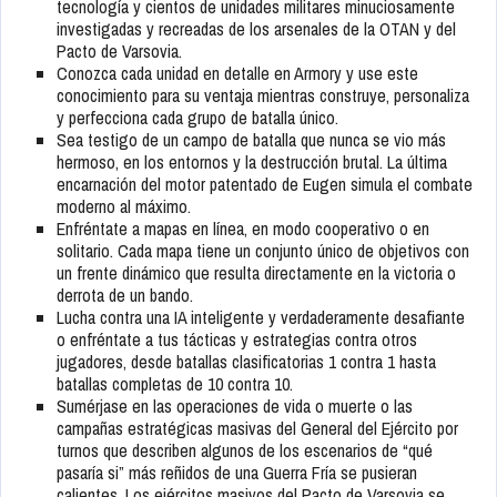
tecnología y cientos de unidades militares minuciosamente
investigadas y recreadas de los arsenales de la OTAN y del
Pacto de Varsovia.
Conozca cada unidad en detalle en Armory y use este
conocimiento para su ventaja mientras construye, personaliza
y perfecciona cada grupo de batalla único.
Sea testigo de un campo de batalla que nunca se vio más
hermoso, en los entornos y la destrucción brutal. La última
encarnación del motor patentado de Eugen simula el combate
moderno al máximo.
Enfréntate a mapas en línea, en modo cooperativo o en
solitario. Cada mapa tiene un conjunto único de objetivos con
un frente dinámico que resulta directamente en la victoria o
derrota de un bando.
Lucha contra una IA inteligente y verdaderamente desafiante
o enfréntate a tus tácticas y estrategias contra otros
jugadores, desde batallas clasificatorias 1 contra 1 hasta
batallas completas de 10 contra 10.
Sumérjase en las operaciones de vida o muerte o las
campañas estratégicas masivas del General del Ejército por
turnos que describen algunos de los escenarios de “qué
pasaría si” más reñidos de una Guerra Fría se pusieran
calientes. Los ejércitos masivos del Pacto de Varsovia se