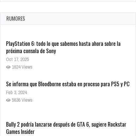
La configuración de Call of Duty 2021 aparentemente ya fue
confirmada
Ago 8, 2021
RUMORES
10010 Views
PlayStation 6: todo lo que sabemos hasta ahora sobre la
próxima consola de Sony
Oct 17, 2025
1624 Views
Se informa que Bloodborne estaba en proceso para PS5 y PC
Feb 3, 2024
5636 Views
Bully 2 podría lanzarse después de GTA 6, sugiere Rockstar
Games Insider