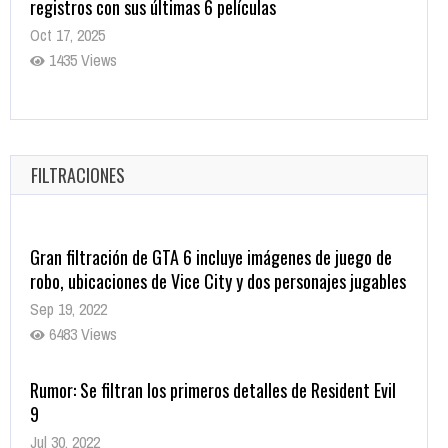
registros con sus últimas 6 películas
Oct 17, 2025
1435 Views
CRUNCHYROLL ANUNCIA FECHA DE ESTRENO EN CINES
DE JUJUTSU KAISEN: EJECUCIÓN
Oct 7, 2025
FILTRACIONES
1757 Views
Gran filtración de GTA 6 incluye imágenes de juego de
robo, ubicaciones de Vice City y dos personajes jugables
Sep 19, 2022
6483 Views
Rumor: Se filtran los primeros detalles de Resident Evil
9
Jul 30, 2022