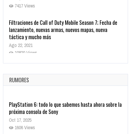
7417 Views
Filtraciones de Call of Duty Mobile Season 7; Fecha de
lanzamiento, nuevas armas, nuevos mapas, nueva
táctica y mucho más
Ago 22, 2021
10820 Views
La configuración de Call of Duty 2021 aparentemente
ya fue confirmada
Ago 8, 2021
RUMORES
10005 Views
PlayStation 6: todo lo que sabemos hasta ahora sobre la
próxima consola de Sony
Oct 17, 2025
1606 Views