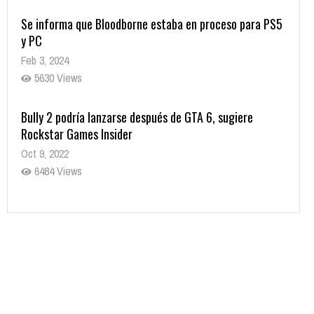
Se informa que Bloodborne estaba en proceso para PS5
y PC
Feb 3, 2024
5630 Views
Bully 2 podría lanzarse después de GTA 6, sugiere
Rockstar Games Insider
Oct 9, 2022
6484 Views
Rumor: Se filtran los primeros detalles de Resident Evil
9
Jul 30, 2022
7417 Views