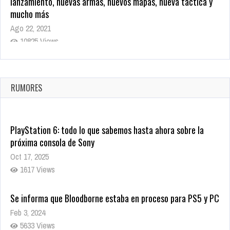
lanzamiento, nuevas armas, nuevos mapas, nueva táctica y
mucho más
Ago 22, 2021
10825 Views
La configuración de Call of Duty 2021 aparentemente ya fue
confirmada
Ago 8, 2021
RUMORES
10008 Views
PlayStation 6: todo lo que sabemos hasta ahora sobre la
próxima consola de Sony
Oct 17, 2025
1617 Views
Se informa que Bloodborne estaba en proceso para PS5 y PC
Feb 3, 2024
5633 Views