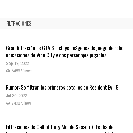
Warner Bros. lleva a las tiendas digitales su racha de
registros con sus últimas 6 películas
Oct 17, 2025
FILTRACIONES
1438 Views
Gran filtración de GTA 6 incluye imágenes de juego de robo,
ubicaciones de Vice City y dos personajes jugables
Sep 19, 2022
6486 Views
Rumor: Se filtran los primeros detalles de Resident Evil 9
Jul 30, 2022
7420 Views
Filtraciones de Call of Duty Mobile Season 7; Fecha de