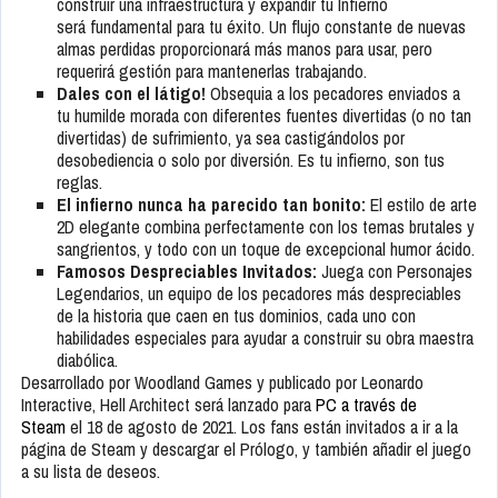
construir una infraestructura y expandir tu Infierno
será fundamental para tu éxito. Un flujo constante de nuevas
almas perdidas proporcionará más manos para usar, pero
requerirá gestión para mantenerlas trabajando.
Dales con el látigo!
Obsequia a los pecadores enviados a
tu humilde morada con diferentes fuentes divertidas (o no tan
divertidas) de sufrimiento, ya sea castigándolos por
desobediencia o solo por diversión. Es tu infierno, son tus
reglas.
El infierno nunca ha parecido tan bonito:
El estilo de arte
2D elegante combina perfectamente con los temas brutales y
sangrientos, y todo con un toque de excepcional humor ácido.
Famosos Despreciables Invitados:
Juega con Personajes
Legendarios, un equipo de los pecadores más despreciables
de la historia que caen en tus dominios, cada uno con
habilidades especiales para ayudar a construir su obra maestra
diabólica.
Desarrollado por Woodland Games y publicado por Leonardo
Interactive, Hell Architect será lanzado para
PC a través de
Steam
el 18 de agosto de 2021. Los fans están invitados a ir a la
página de Steam y descargar el Prólogo, y también añadir el juego
a su lista de deseos.