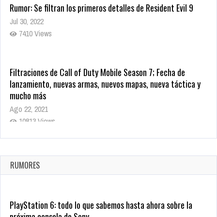
Rumor: Se filtran los primeros detalles de Resident Evil 9
Jul 30, 2022
7410 Views
Filtraciones de Call of Duty Mobile Season 7; Fecha de
lanzamiento, nuevas armas, nuevos mapas, nueva táctica y
mucho más
Ago 22, 2021
10813 Views
La configuración de Call of Duty 2021 aparentemente ya fue
confirmada
Ago 8, 2021
RUMORES
9995 Views
PlayStation 6: todo lo que sabemos hasta ahora sobre la
próxima consola de Sony