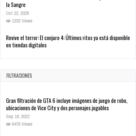
1332 Views
Revive el terror: El conjuro 4: Últimos ritos ya está disponible
en tiendas digitales
Oct 20, 2025
1373 Views
Warner Bros. lleva a las tiendas digitales su racha de
registros con sus últimas 6 películas
Oct 17, 2025
FILTRACIONES
1429 Views
Gran filtración de GTA 6 incluye imágenes de juego de robo,
ubicaciones de Vice City y dos personajes jugables
Sep 19, 2022
6476 Views