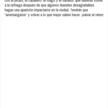
con el pícaro, el caballero, el mago y el sanador, que deberán volver
a la refriega después de que algunos duendes desagradables
hagan una aparición impactante en la ciudad. Tendrán que
“arremangarse” y volver a lo que mejor saben hacer: ¡salvar el reino!