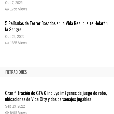
Oct 7, 2025
1755 Views
5 Películas de Terror Basadas en la Vida Real que te Helarán
la Sangre
Oct 22, 2025
1335 Views
Revive el terror: El conjuro 4: Últimos ritos ya está disponible
en tiendas digitales
Oct 20, 2025
FILTRACIONES
1377 Views
Gran filtración de GTA 6 incluye imágenes de juego de robo,
ubicaciones de Vice City y dos personajes jugables
Sep 19, 2022
6479 Views