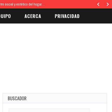
eatro Calderón de Madrid
El Teatro Calderón se ha convertido en el epicent
QUIPO
ACERCA
PRIVACIDAD
BUSCADOR
Search