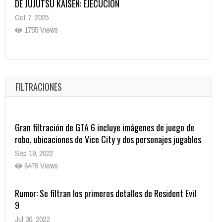
Helarán la Sangre
Oct 22, 2025
1335 Views
Revive el terror: El conjuro 4: Últimos ritos ya está
disponible en tiendas digitales
Oct 20, 2025
FILTRACIONES
1377 Views
Gran filtración de GTA 6 incluye imágenes de juego de
robo, ubicaciones de Vice City y dos personajes jugables
Sep 19, 2022
6479 Views
Rumor: Se filtran los primeros detalles de Resident Evil
9
Jul 30, 2022