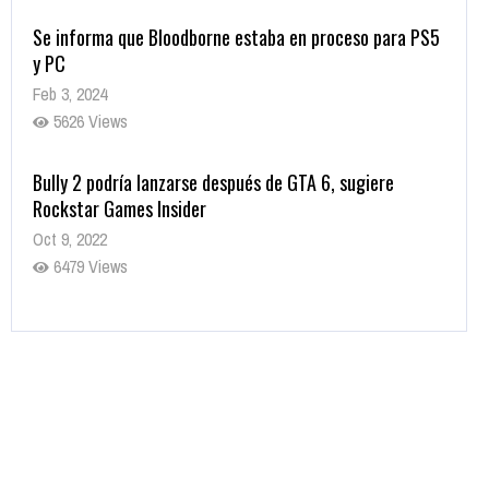
Se informa que Bloodborne estaba en proceso para PS5
y PC
Feb 3, 2024
5626 Views
Bully 2 podría lanzarse después de GTA 6, sugiere
Rockstar Games Insider
Oct 9, 2022
6479 Views
Rumor: Se filtran los primeros detalles de Resident Evil
9
Jul 30, 2022
7413 Views