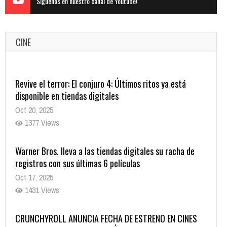
Siguenos en nuestro canal de Youtube!
CINE
Warner Bros. lleva a las tiendas digitales su racha de
registros con sus últimas 6 películas
Oct 17, 2025
1431 Views
CRUNCHYROLL ANUNCIA FECHA DE ESTRENO EN CINES
DE JUJUTSU KAISEN: EJECUCIÓN
Oct 7, 2025
1755 Views
5 Películas de Terror Basadas en la Vida Real que te