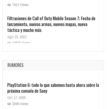
7413 Views
Filtraciones de Call of Duty Mobile Season 7; Fecha de
lanzamiento, nuevas armas, nuevos mapas, nueva
táctica y mucho más
Ago 22, 2021
10815 Views
La configuración de Call of Duty 2021 aparentemente
ya fue confirmada
Ago 8, 2021
RUMORES
10001 Views
PlayStation 6: todo lo que sabemos hasta ahora sobre la
próxima consola de Sony
Oct 17, 2025
1599 Views