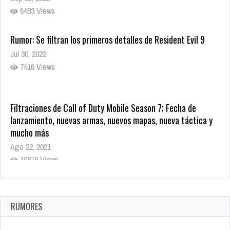
6483 Views
Rumor: Se filtran los primeros detalles de Resident Evil 9
Jul 30, 2022
7416 Views
Filtraciones de Call of Duty Mobile Season 7; Fecha de
lanzamiento, nuevas armas, nuevos mapas, nueva táctica y
mucho más
Ago 22, 2021
10819 Views
La configuración de Call of Duty 2021 aparentemente ya fue
confirmada
Ago 8, 2021
RUMORES
10004 Views