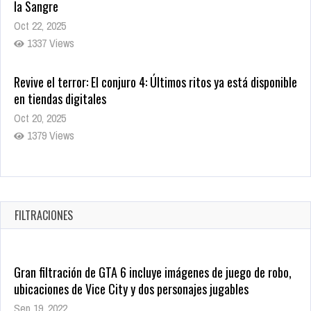
la Sangre
Oct 22, 2025
1337 Views
Revive el terror: El conjuro 4: Últimos ritos ya está disponible
en tiendas digitales
Oct 20, 2025
1379 Views
Warner Bros. lleva a las tiendas digitales su racha de
registros con sus últimas 6 películas
Oct 17, 2025
FILTRACIONES
1435 Views
Gran filtración de GTA 6 incluye imágenes de juego de robo,
ubicaciones de Vice City y dos personajes jugables
Sep 19, 2022