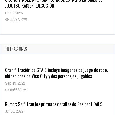
la Sangre
Oct 22, 2025
1340 Views
Revive el terror: El conjuro 4: Últimos ritos ya está disponible
en tiendas digitales
Oct 20, 2025
FILTRACIONES
1382 Views
Gran filtración de GTA 6 incluye imágenes de juego de robo,
ubicaciones de Vice City y dos personajes jugables
Sep 19, 2022
6486 Views
Rumor: Se filtran los primeros detalles de Resident Evil 9
Jul 30, 2022