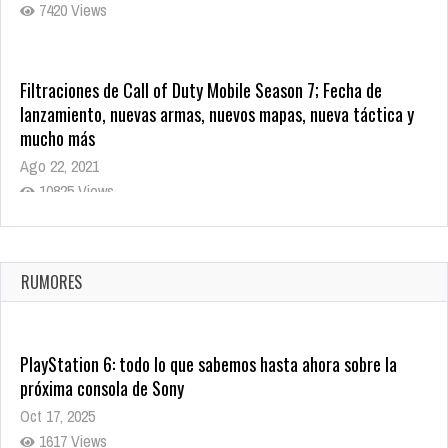
7420 Views
Filtraciones de Call of Duty Mobile Season 7; Fecha de
lanzamiento, nuevas armas, nuevos mapas, nueva táctica y
mucho más
Ago 22, 2021
10825 Views
La configuración de Call of Duty 2021 aparentemente ya fue
confirmada
Ago 8, 2021
RUMORES
10008 Views
PlayStation 6: todo lo que sabemos hasta ahora sobre la
próxima consola de Sony
Oct 17, 2025
1617 Views