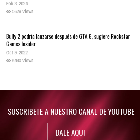
Feb 3, 2024
5628 Views
Bully 2 podría lanzarse después de GTA 6, sugiere Rockstar
Games Insider
Oct 9, 2022
6480 Views
Rumor: Se filtran los primeros detalles de Resident Evil 9
Jul 30, 2022
7415 Views
SUSCRIBETE A NUESTRO CANAL DE YOUTUBE
DALE AQUI