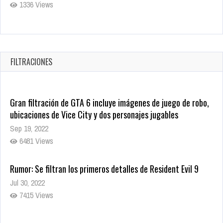
1336 Views
Revive el terror: El conjuro 4: Últimos ritos ya está disponible
en tiendas digitales
Oct 20, 2025
FILTRACIONES
1378 Views
Gran filtración de GTA 6 incluye imágenes de juego de robo,
ubicaciones de Vice City y dos personajes jugables
Sep 19, 2022
6481 Views
Rumor: Se filtran los primeros detalles de Resident Evil 9
Jul 30, 2022
7415 Views