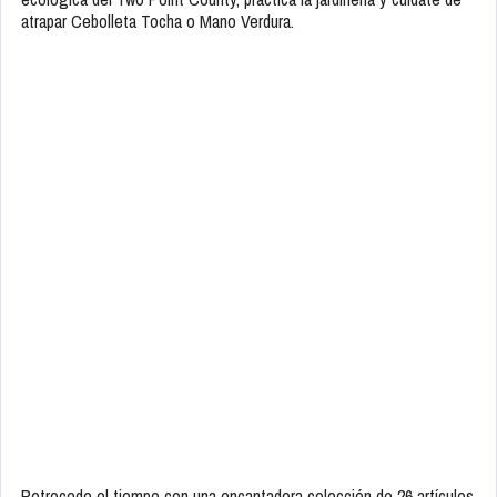
atrapar Cebolleta Tocha o Mano Verdura.
Retrocede el tiempo con una encantadora colección de 26 artículos