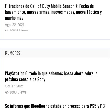
Filtraciones de Call of Duty Mobile Season 7; Fecha de
lanzamiento, nuevas armas, nuevos mapas, nueva táctica y
mucho más
Ago 22, 2021
10816 Views
La configuración de Call of Duty 2021 aparentemente ya fue
confirmada
Ago 8, 2021
RUMORES
10002 Views
PlayStation 6: todo lo que sabemos hasta ahora sobre la
próxima consola de Sony
Oct 17, 2025
1603 Views
Se informa que Bloodborne estaba en proceso para PS5 y PC