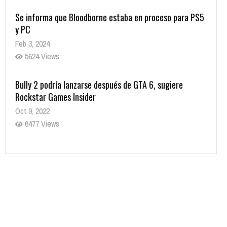
Se informa que Bloodborne estaba en proceso para PS5
y PC
Feb 3, 2024
5624 Views
Bully 2 podría lanzarse después de GTA 6, sugiere
Rockstar Games Insider
Oct 9, 2022
6477 Views
Rumor: Se filtran los primeros detalles de Resident Evil
9
Jul 30, 2022
7410 Views