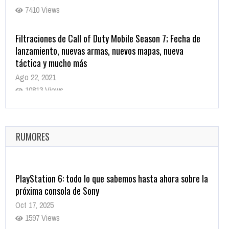
7410 Views
Filtraciones de Call of Duty Mobile Season 7; Fecha de
lanzamiento, nuevas armas, nuevos mapas, nueva
táctica y mucho más
Ago 22, 2021
10813 Views
La configuración de Call of Duty 2021 aparentemente
ya fue confirmada
Ago 8, 2021
RUMORES
9995 Views
PlayStation 6: todo lo que sabemos hasta ahora sobre la
próxima consola de Sony
Oct 17, 2025
1597 Views