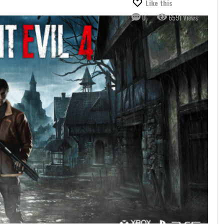
Like this
0
6591 Views