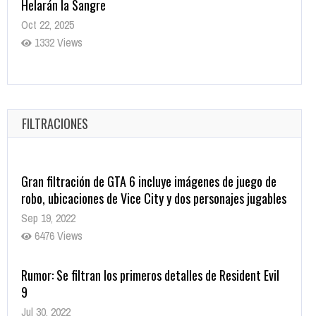
Helarán la Sangre
Oct 22, 2025
1332 Views
Revive el terror: El conjuro 4: Últimos ritos ya está
disponible en tiendas digitales
Oct 20, 2025
FILTRACIONES
1372 Views
Gran filtración de GTA 6 incluye imágenes de juego de
robo, ubicaciones de Vice City y dos personajes jugables
Sep 19, 2022
6476 Views
Rumor: Se filtran los primeros detalles de Resident Evil
9
Jul 30, 2022