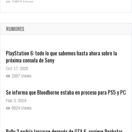
10813 Views
La configuración de Call of Duty 2021 aparentemente ya fue
confirmada
Ago 8, 2021
RUMORES
9995 Views
PlayStation 6: todo lo que sabemos hasta ahora sobre la
próxima consola de Sony
Oct 17, 2025
1597 Views
Se informa que Bloodborne estaba en proceso para PS5 y PC
Feb 3, 2024
5624 Views
Bully 2 podría lanzarse después de GTA 6, sugiere Rockstar