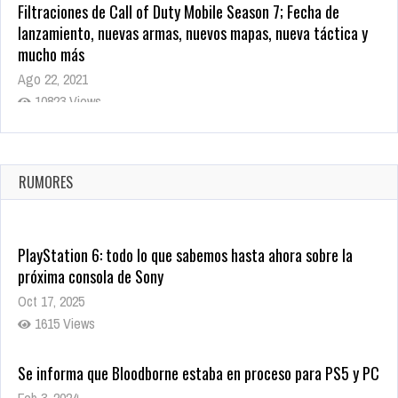
Filtraciones de Call of Duty Mobile Season 7; Fecha de
lanzamiento, nuevas armas, nuevos mapas, nueva táctica y
mucho más
Ago 22, 2021
10823 Views
La configuración de Call of Duty 2021 aparentemente ya fue
confirmada
Ago 8, 2021
RUMORES
10008 Views
PlayStation 6: todo lo que sabemos hasta ahora sobre la
próxima consola de Sony
Oct 17, 2025
1615 Views
Se informa que Bloodborne estaba en proceso para PS5 y PC