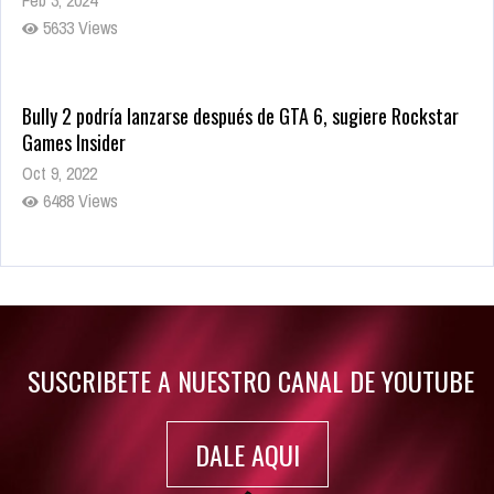
Feb 3, 2024
5633 Views
Bully 2 podría lanzarse después de GTA 6, sugiere Rockstar
Games Insider
Oct 9, 2022
6488 Views
Rumor: Se filtran los primeros detalles de Resident Evil 9
Jul 30, 2022
7420 Views
SUSCRIBETE A NUESTRO CANAL DE YOUTUBE
DALE AQUI