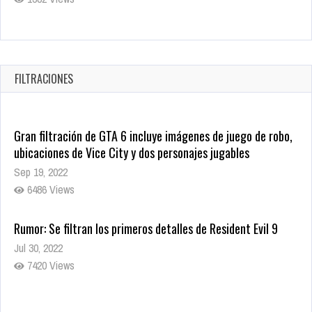
Warner Bros. lleva a las tiendas digitales su racha de
registros con sus últimas 6 películas
Oct 17, 2025
FILTRACIONES
1437 Views
Gran filtración de GTA 6 incluye imágenes de juego de robo,
ubicaciones de Vice City y dos personajes jugables
Sep 19, 2022
6486 Views
Rumor: Se filtran los primeros detalles de Resident Evil 9
Jul 30, 2022
7420 Views