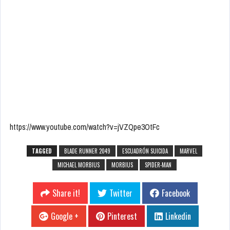
https://www.youtube.com/watch?v=jVZQpe3OtFc
TAGGED
BLADE RUNNER 2049
ESCUADRÓN SUICIDA
MARVEL
MICHAEL MORBIUS
MORBIUS
SPIDER-MAN
Share it!
Twitter
Facebook
Google +
Pinterest
Linkedin