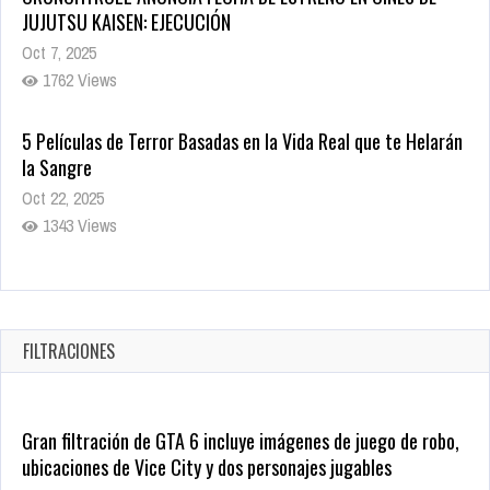
JUJUTSU KAISEN: EJECUCIÓN
Oct 7, 2025
1762 Views
5 Películas de Terror Basadas en la Vida Real que te Helarán
la Sangre
Oct 22, 2025
1343 Views
Revive el terror: El conjuro 4: Últimos ritos ya está disponible
en tiendas digitales
Oct 20, 2025
FILTRACIONES
1385 Views
Gran filtración de GTA 6 incluye imágenes de juego de robo,
ubicaciones de Vice City y dos personajes jugables