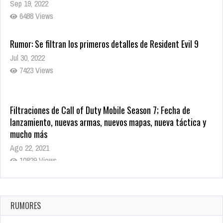
Sep 19, 2022
6488 Views
Rumor: Se filtran los primeros detalles de Resident Evil 9
Jul 30, 2022
7423 Views
Filtraciones de Call of Duty Mobile Season 7; Fecha de
lanzamiento, nuevas armas, nuevos mapas, nueva táctica y
mucho más
Ago 22, 2021
10829 Views
La configuración de Call of Duty 2021 aparentemente ya fue
confirmada
Ago 8, 2021
RUMORES
10010 Views