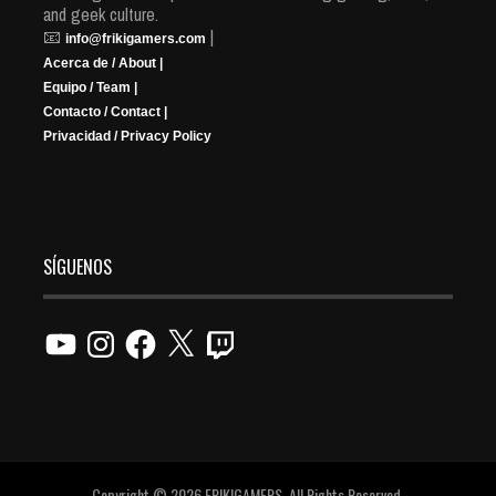
and geek culture.
📧
|
info@frikigamers.com
Acerca de / About |
Equipo / Team |
Contacto / Contact |
Privacidad / Privacy Policy
SÍGUENOS
YouTube
Instagram
Facebook
X
Twitch
Copyright © 2026 FRIKIGAMERS. All Rights Reserved.