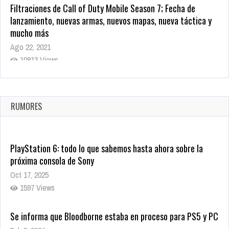
Filtraciones de Call of Duty Mobile Season 7; Fecha de
lanzamiento, nuevas armas, nuevos mapas, nueva táctica y
mucho más
Ago 22, 2021
10813 Views
La configuración de Call of Duty 2021 aparentemente ya fue
confirmada
Ago 8, 2021
RUMORES
9995 Views
PlayStation 6: todo lo que sabemos hasta ahora sobre la
próxima consola de Sony
Oct 17, 2025
1597 Views
Se informa que Bloodborne estaba en proceso para PS5 y PC