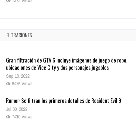
1373 Views
Warner Bros. lleva a las tiendas digitales su racha de
registros con sus últimas 6 películas
Oct 17, 2025
FILTRACIONES
1429 Views
Gran filtración de GTA 6 incluye imágenes de juego de robo,
ubicaciones de Vice City y dos personajes jugables
Sep 19, 2022
6476 Views
Rumor: Se filtran los primeros detalles de Resident Evil 9
Jul 30, 2022
7410 Views