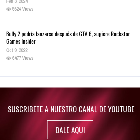
Feb 3, 2024
5624 Views
Bully 2 podría lanzarse después de GTA 6, sugiere Rockstar
Games Insider
Oct 9, 2022
6477 Views
Rumor: Se filtran los primeros detalles de Resident Evil 9
Jul 30, 2022
7410 Views
SUSCRIBETE A NUESTRO CANAL DE YOUTUBE
DALE AQUI