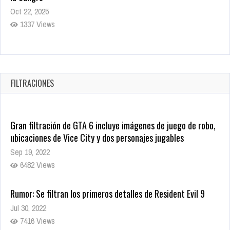
Oct 22, 2025
1337 Views
Revive el terror: El conjuro 4: Últimos ritos ya está disponible
en tiendas digitales
Oct 20, 2025
FILTRACIONES
1379 Views
Gran filtración de GTA 6 incluye imágenes de juego de robo,
ubicaciones de Vice City y dos personajes jugables
Sep 19, 2022
6482 Views
Rumor: Se filtran los primeros detalles de Resident Evil 9
Jul 30, 2022
7416 Views