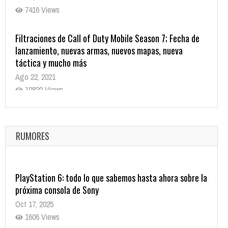
7416 Views
Filtraciones de Call of Duty Mobile Season 7; Fecha de
lanzamiento, nuevas armas, nuevos mapas, nueva
táctica y mucho más
Ago 22, 2021
10820 Views
La configuración de Call of Duty 2021 aparentemente
ya fue confirmada
Ago 8, 2021
RUMORES
10005 Views
PlayStation 6: todo lo que sabemos hasta ahora sobre la
próxima consola de Sony
Oct 17, 2025
1606 Views