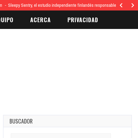
ón
Sleepy Sentry, el estudio independiente finlandés responsable del juego…
QUIPO
ACERCA
PRIVACIDAD
BUSCADOR
Search