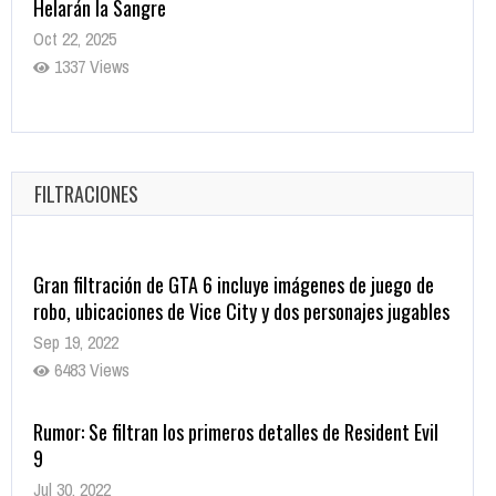
Helarán la Sangre
Oct 22, 2025
1337 Views
Revive el terror: El conjuro 4: Últimos ritos ya está
disponible en tiendas digitales
Oct 20, 2025
FILTRACIONES
1379 Views
Gran filtración de GTA 6 incluye imágenes de juego de
robo, ubicaciones de Vice City y dos personajes jugables
Sep 19, 2022
6483 Views
Rumor: Se filtran los primeros detalles de Resident Evil
9
Jul 30, 2022