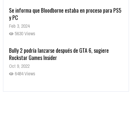
Se informa que Bloodborne estaba en proceso para PS5
y PC
Feb 3, 2024
5630 Views
Bully 2 podría lanzarse después de GTA 6, sugiere
Rockstar Games Insider
Oct 9, 2022
6484 Views
Rumor: Se filtran los primeros detalles de Resident Evil
9
Jul 30, 2022
7416 Views