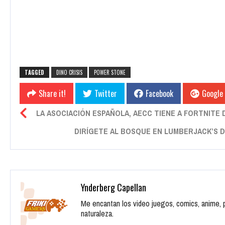
TAGGED
DINO CRISIS
POWER STONE
Share it!
Twitter
Facebook
Google
LA ASOCIACIÓN ESPAÑOLA, AECC TIENE A FORTNITE
DIRÍGETE AL BOSQUE EN LUMBERJACK’S D
Ynderberg Capellan
Me encantan los video juegos, comics, anime, pe
naturaleza.