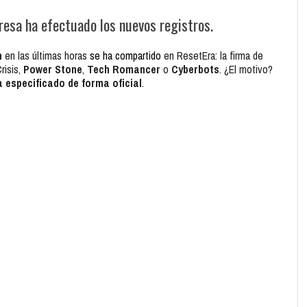
resa ha efectuado los nuevos registros.
m
en las últimas horas
se ha compartido
en ResetEra: la firma de
risis,
Power Stone
,
Tech Romancer
o
Cyberbots
. ¿El motivo?
a especificado de forma oficial
.