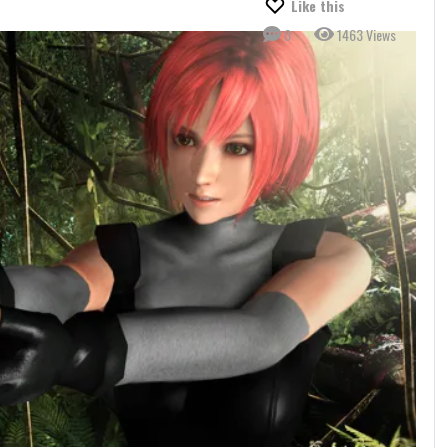
Like this
0
1463 Views