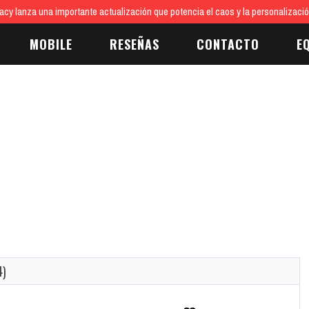
eum: Zooseum Abre Sus Puertas Hoy
Zooseum Ya Está Disponible, Mes de
MOBILE
RESEÑAS
CONTACTO
E
4)