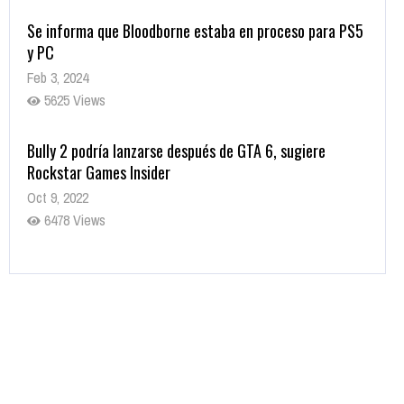
Se informa que Bloodborne estaba en proceso para PS5
y PC
Feb 3, 2024
5625 Views
Bully 2 podría lanzarse después de GTA 6, sugiere
Rockstar Games Insider
Oct 9, 2022
6478 Views
Rumor: Se filtran los primeros detalles de Resident Evil
9
Jul 30, 2022
7412 Views