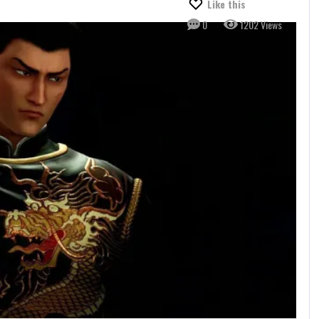
Like this
0
1202 Views