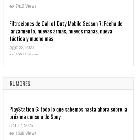
7412 Views
Filtraciones de Call of Duty Mobile Season 7; Fecha de
lanzamiento, nuevas armas, nuevos mapas, nueva
táctica y mucho más
Ago 22, 2021
10814 Views
La configuración de Call of Duty 2021 aparentemente
ya fue confirmada
Ago 8, 2021
RUMORES
9998 Views
PlayStation 6: todo lo que sabemos hasta ahora sobre la
próxima consola de Sony
Oct 17, 2025
1598 Views