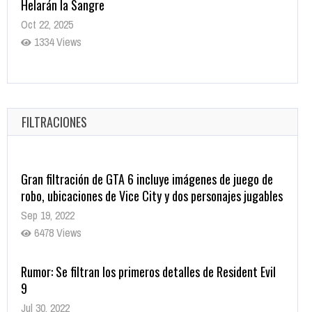
Helarán la Sangre
Oct 22, 2025
1334 Views
Revive el terror: El conjuro 4: Últimos ritos ya está
disponible en tiendas digitales
Oct 20, 2025
FILTRACIONES
1375 Views
Gran filtración de GTA 6 incluye imágenes de juego de
robo, ubicaciones de Vice City y dos personajes jugables
Sep 19, 2022
6478 Views
Rumor: Se filtran los primeros detalles de Resident Evil
9
Jul 30, 2022