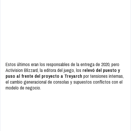
Warfare
;
Treyarch
desarrolló varias entregas, entre ellas la
saga
Black Ops
; y
Sledgehammer Games
dirigió
Advanced
Warfare
y
Call of Duty: WWII
.