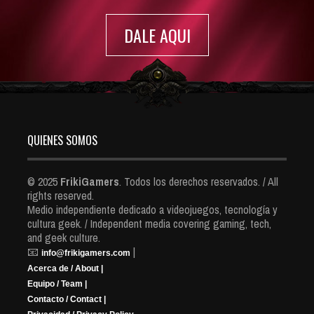
Games Insider
Oct 9, 2022
6478 Views
Rumor: Se filtran los primeros detalles de Resident Evil 9
Jul 30, 2022
7411 Views
SUSCRIBETE A NUESTRO CANAL DE YOUTUBE
DALE AQUI