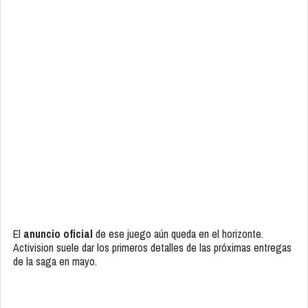
Sledgehammer Games no han sido apartados totalmente del
desarrollo. El estudio californiano junto a Raven Software (quienes
también se han ocupado de diversos contenidos en varios juegos
de la saga)
se ocuparán del modo campaña
del próximo
Call of
Duty
.