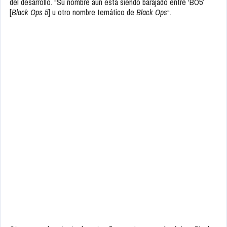
del desarrollo. “Su nombre aún está siendo barajado entre ‘BO5′
[
Black Ops 5
] u otro nombre temático de
Black Ops
“.