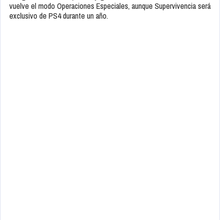
El juego que tenemos a la vuelta de la esquina es
Call of Duty:
Modern Warfare
, que llegará a PC (Battle.net), PS4 y XBox One
el
25 de octubre
. Contará con una campaña que promete incluir
escenas tensas, y un multijugador que promete revolucionar con
sus grandes batallas para 64 jugadores e incluso más. También
vuelve el modo Operaciones Especiales, aunque Supervivencia será
exclusivo de PS4 durante un año.