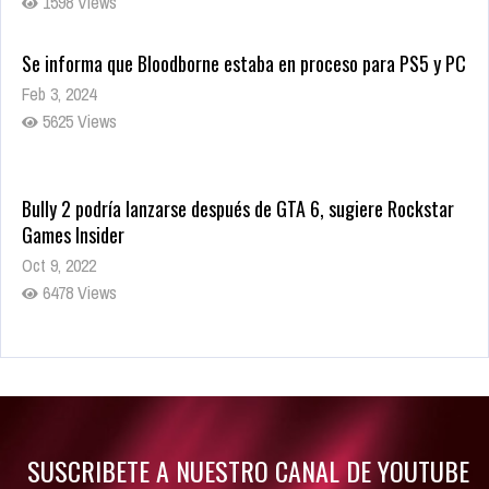
10814 Views
La configuración de Call of Duty 2021 aparentemente ya fue
confirmada
Ago 8, 2021
RUMORES
9998 Views
PlayStation 6: todo lo que sabemos hasta ahora sobre la
próxima consola de Sony
Oct 17, 2025
1598 Views
Se informa que Bloodborne estaba en proceso para PS5 y PC
Feb 3, 2024
5625 Views
Bully 2 podría lanzarse después de GTA 6, sugiere Rockstar