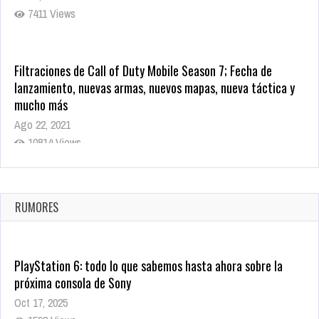
FILTRACIONES
1753 Views
Gran filtración de GTA 6 incluye imágenes de juego de robo,
ubicaciones de Vice City y dos personajes jugables
Sep 19, 2022
6478 Views
Rumor: Se filtran los primeros detalles de Resident Evil 9
Jul 30, 2022
7411 Views
Filtraciones de Call of Duty Mobile Season 7; Fecha de
lanzamiento, nuevas armas, nuevos mapas, nueva táctica y
mucho más
Ago 22, 2021