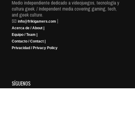
Medio independiente dedicado a videojuegos, tecnología y
cultura geek. / Independent media covering gaming, tech,
and geek culture.
📧
|
info@frikigamers.com
Acerca de / About |
Equipo / Team |
Contacto / Contact |
Privacidad / Privacy Policy
SÍGUENOS
YouTube
Instagram
Facebook
X
Twitch