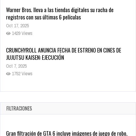
Warner Bros. lleva a las tiendas digitales su racha de
registros con sus últimas 6 películas
Oct 17, 2025
1429 Views
CRUNCHYROLL ANUNCIA FECHA DE ESTRENO EN CINES DE
JUJUTSU KAISEN: EJECUCIÓN
Oct 7, 2025
1752 Views
5 Películas de Terror Basadas en la Vida Real que te Helarán
la Sangre
Oct 22, 2025
FILTRACIONES
1332 Views
Gran filtración de GTA 6 incluye imágenes de juego de robo,