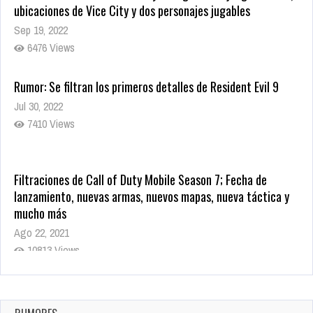
ubicaciones de Vice City y dos personajes jugables
Sep 19, 2022
6476 Views
Rumor: Se filtran los primeros detalles de Resident Evil 9
Jul 30, 2022
7410 Views
Filtraciones de Call of Duty Mobile Season 7; Fecha de
lanzamiento, nuevas armas, nuevos mapas, nueva táctica y
mucho más
Ago 22, 2021
10813 Views
La configuración de Call of Duty 2021 aparentemente ya fue
confirmada
Ago 8, 2021