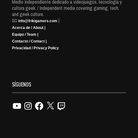
Medio independiente dedicado a videojuegos, tecnología y
cultura geek. / Independent media covering gaming, tech,
and geek culture.
📧
|
info@frikigamers.com
Acerca de / About |
Equipo / Team |
Contacto / Contact |
Privacidad / Privacy Policy
SÍGUENOS
YouTube
Instagram
Facebook
X
Twitch