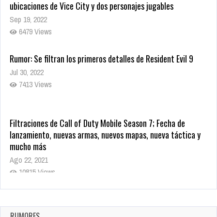
ubicaciones de Vice City y dos personajes jugables
Sep 19, 2022
6479 Views
Rumor: Se filtran los primeros detalles de Resident Evil 9
Jul 30, 2022
7413 Views
Filtraciones de Call of Duty Mobile Season 7; Fecha de
lanzamiento, nuevas armas, nuevos mapas, nueva táctica y
mucho más
Ago 22, 2021
10815 Views
La configuración de Call of Duty 2021 aparentemente ya fue
confirmada
Ago 8, 2021
RUMORES