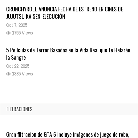
CRUNCHYROLL ANUNCIA FECHA DE ESTRENO EN CINES DE
JUJUTSU KAISEN: EJECUCIÓN
Oct 7, 2025
1755 Views
5 Películas de Terror Basadas en la Vida Real que te Helarán
la Sangre
Oct 22, 2025
1335 Views
Revive el terror: El conjuro 4: Últimos ritos ya está disponible
en tiendas digitales
Oct 20, 2025
FILTRACIONES
1377 Views
Gran filtración de GTA 6 incluye imágenes de juego de robo,