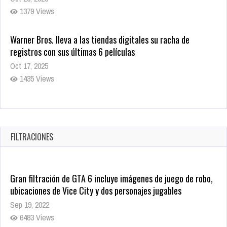
1379 Views
Warner Bros. lleva a las tiendas digitales su racha de
registros con sus últimas 6 películas
Oct 17, 2025
1435 Views
CRUNCHYROLL ANUNCIA FECHA DE ESTRENO EN CINES DE
JUJUTSU KAISEN: EJECUCIÓN
Oct 7, 2025
FILTRACIONES
1757 Views
Gran filtración de GTA 6 incluye imágenes de juego de robo,
ubicaciones de Vice City y dos personajes jugables
Sep 19, 2022
6483 Views