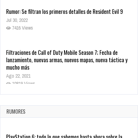
Rumor: Se filtran los primeros detalles de Resident Evil 9
Jul 30, 2022
7416 Views
Filtraciones de Call of Duty Mobile Season 7; Fecha de
lanzamiento, nuevas armas, nuevos mapas, nueva táctica y
mucho más
Ago 22, 2021
10819 Views
La configuración de Call of Duty 2021 aparentemente ya fue
confirmada
Ago 8, 2021
RUMORES
10004 Views
PlayStation 6: todo lo que sabemos hasta ahora sobre la