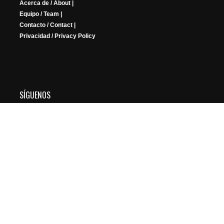
Acerca de / About |
Equipo / Team |
Contacto / Contact |
Privacidad / Privacy Policy
SÍGUENOS
YouTube
Instagram
Facebook
X
Twitch
Copyright © 2026 FRIKIGAMERS. All Rights Reserved.