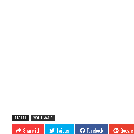
TAGGED
WORLD WAR Z
Share it!
Twitter
Facebook
Google