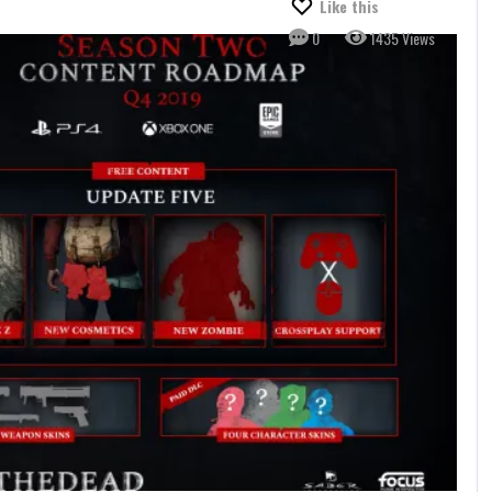
Like this
0
1435 Views