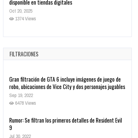
disponible en tiendas digitales
Oct 20, 2025
1374 Views
Warner Bros. lleva a las tiendas digitales su racha de
registros con sus últimas 6 películas
Oct 17, 2025
FILTRACIONES
1430 Views
Gran filtración de GTA 6 incluye imágenes de juego de
robo, ubicaciones de Vice City y dos personajes jugables
Sep 19, 2022
6478 Views
Rumor: Se filtran los primeros detalles de Resident Evil
9
Jul 30, 2022