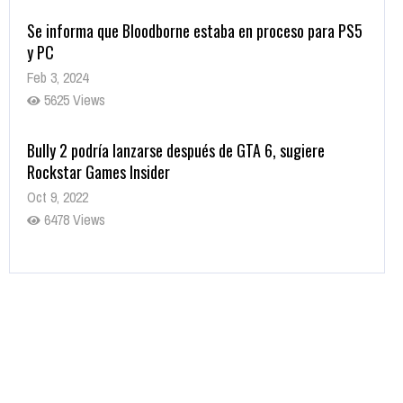
Se informa que Bloodborne estaba en proceso para PS5
y PC
Feb 3, 2024
5625 Views
Bully 2 podría lanzarse después de GTA 6, sugiere
Rockstar Games Insider
Oct 9, 2022
6478 Views
Rumor: Se filtran los primeros detalles de Resident Evil
9
Jul 30, 2022
7411 Views