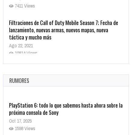
7411 Views
Filtraciones de Call of Duty Mobile Season 7; Fecha de
lanzamiento, nuevas armas, nuevos mapas, nueva
táctica y mucho más
Ago 22, 2021
10814 Views
La configuración de Call of Duty 2021 aparentemente
ya fue confirmada
Ago 8, 2021
RUMORES
9998 Views
PlayStation 6: todo lo que sabemos hasta ahora sobre la
próxima consola de Sony
Oct 17, 2025
1598 Views