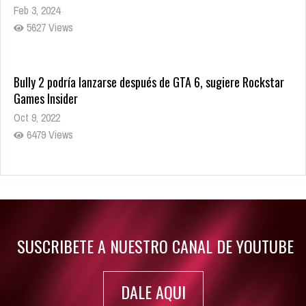
Feb 3, 2024
5627 Views
Bully 2 podría lanzarse después de GTA 6, sugiere Rockstar
Games Insider
Oct 9, 2022
6479 Views
Rumor: Se filtran los primeros detalles de Resident Evil 9
Jul 30, 2022
7415 Views
SUSCRIBETE A NUESTRO CANAL DE YOUTUBE
DALE AQUI