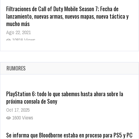
Filtraciones de Call of Duty Mobile Season 7; Fecha de
lanzamiento, nuevas armas, nuevos mapas, nueva táctica y
mucho más
Ago 22, 2021
10816 Views
La configuración de Call of Duty 2021 aparentemente ya fue
confirmada
Ago 8, 2021
RUMORES
10001 Views
PlayStation 6: todo lo que sabemos hasta ahora sobre la
próxima consola de Sony
Oct 17, 2025
1600 Views
Se informa que Bloodborne estaba en proceso para PS5 y PC