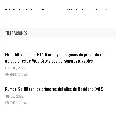
1335 Views
Revive el terror: El conjuro 4: Últimos ritos ya está disponible
en tiendas digitales
Oct 20, 2025
FILTRACIONES
1377 Views
Gran filtración de GTA 6 incluye imágenes de juego de robo,
ubicaciones de Vice City y dos personajes jugables
Sep 19, 2022
6480 Views
Rumor: Se filtran los primeros detalles de Resident Evil 9
Jul 30, 2022
7415 Views