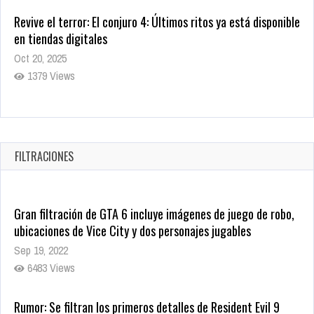
Revive el terror: El conjuro 4: Últimos ritos ya está disponible
en tiendas digitales
Oct 20, 2025
1379 Views
Warner Bros. lleva a las tiendas digitales su racha de
registros con sus últimas 6 películas
Oct 17, 2025
FILTRACIONES
1435 Views
Gran filtración de GTA 6 incluye imágenes de juego de robo,
ubicaciones de Vice City y dos personajes jugables
Sep 19, 2022
6483 Views
Rumor: Se filtran los primeros detalles de Resident Evil 9