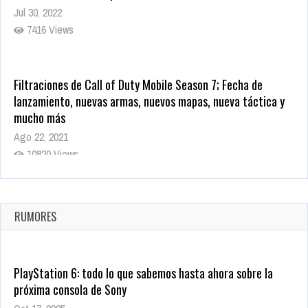
Jul 30, 2022
7416 Views
Filtraciones de Call of Duty Mobile Season 7; Fecha de
lanzamiento, nuevas armas, nuevos mapas, nueva táctica y
mucho más
Ago 22, 2021
10820 Views
La configuración de Call of Duty 2021 aparentemente ya fue
confirmada
Ago 8, 2021
RUMORES
10005 Views
PlayStation 6: todo lo que sabemos hasta ahora sobre la
próxima consola de Sony