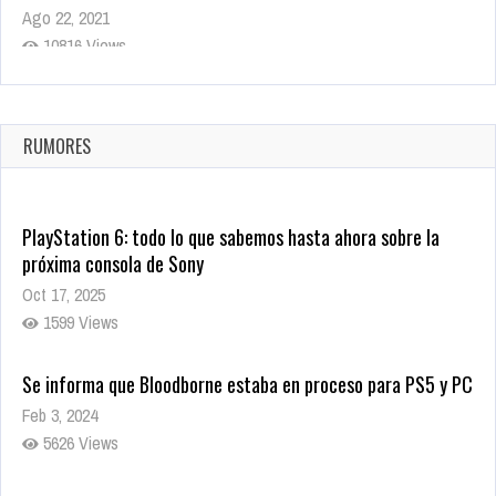
Ago 22, 2021
10816 Views
La configuración de Call of Duty 2021 aparentemente ya fue
confirmada
Ago 8, 2021
RUMORES
10001 Views
PlayStation 6: todo lo que sabemos hasta ahora sobre la
próxima consola de Sony
Oct 17, 2025
1599 Views
Se informa que Bloodborne estaba en proceso para PS5 y PC
Feb 3, 2024
5626 Views