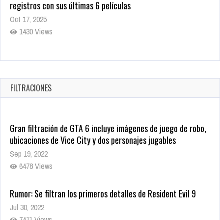
registros con sus últimas 6 películas
Oct 17, 2025
1430 Views
CRUNCHYROLL ANUNCIA FECHA DE ESTRENO EN CINES DE
JUJUTSU KAISEN: EJECUCIÓN
Oct 7, 2025
FILTRACIONES
1753 Views
Gran filtración de GTA 6 incluye imágenes de juego de robo,
ubicaciones de Vice City y dos personajes jugables
Sep 19, 2022
6478 Views
Rumor: Se filtran los primeros detalles de Resident Evil 9
Jul 30, 2022
7411 Views