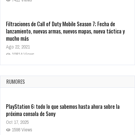
Filtraciones de Call of Duty Mobile Season 7; Fecha de
lanzamiento, nuevas armas, nuevos mapas, nueva táctica y
mucho más
Ago 22, 2021
10814 Views
La configuración de Call of Duty 2021 aparentemente ya fue
confirmada
Ago 8, 2021
RUMORES
9996 Views
PlayStation 6: todo lo que sabemos hasta ahora sobre la
próxima consola de Sony
Oct 17, 2025
1598 Views