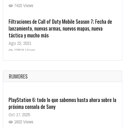
7415 Views
Filtraciones de Call of Duty Mobile Season 7; Fecha de
lanzamiento, nuevas armas, nuevos mapas, nueva
táctica y mucho más
Ago 22, 2021
10816 Views
La configuración de Call of Duty 2021 aparentemente
ya fue confirmada
Ago 8, 2021
RUMORES
10002 Views
PlayStation 6: todo lo que sabemos hasta ahora sobre la
próxima consola de Sony
Oct 17, 2025
1602 Views