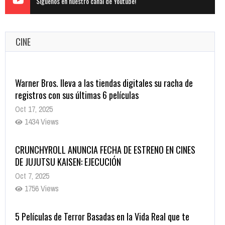
Siguenos en nuestro canal de Youtube!
Warner Bros. lleva a las tiendas digitales su racha de
CINE
registros con sus últimas 6 películas
Oct 17, 2025
1434 Views
CRUNCHYROLL ANUNCIA FECHA DE ESTRENO EN CINES
DE JUJUTSU KAISEN: EJECUCIÓN
Oct 7, 2025
1756 Views
5 Películas de Terror Basadas en la Vida Real que te
Helarán la Sangre
Oct 22, 2025
1336 Views