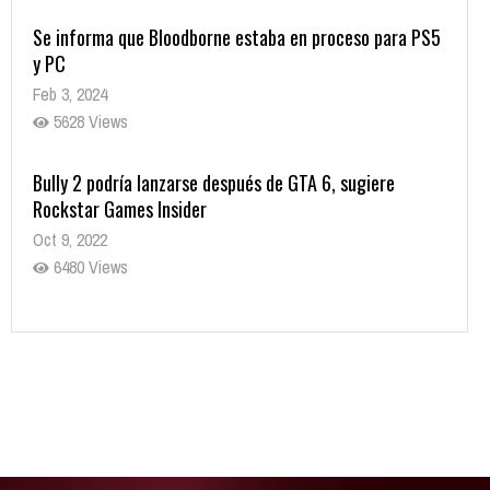
Se informa que Bloodborne estaba en proceso para PS5
y PC
Feb 3, 2024
5628 Views
Bully 2 podría lanzarse después de GTA 6, sugiere
Rockstar Games Insider
Oct 9, 2022
6480 Views
Rumor: Se filtran los primeros detalles de Resident Evil
9
Jul 30, 2022
7415 Views