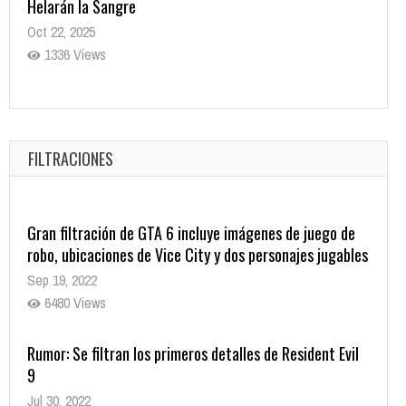
Revive el terror: El conjuro 4: Últimos ritos ya está
disponible en tiendas digitales
Oct 20, 2025
1378 Views
FILTRACIONES
Gran filtración de GTA 6 incluye imágenes de juego de
robo, ubicaciones de Vice City y dos personajes jugables
Sep 19, 2022
6480 Views
Rumor: Se filtran los primeros detalles de Resident Evil
9
Jul 30, 2022