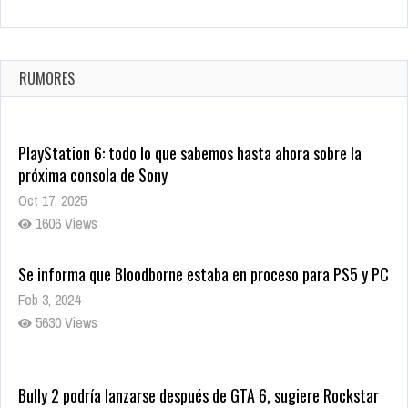
La configuración de Call of Duty 2021 aparentemente ya fue
confirmada
Ago 8, 2021
RUMORES
10005 Views
PlayStation 6: todo lo que sabemos hasta ahora sobre la
próxima consola de Sony
Oct 17, 2025
1606 Views
Se informa que Bloodborne estaba en proceso para PS5 y PC
Feb 3, 2024
5630 Views
Bully 2 podría lanzarse después de GTA 6, sugiere Rockstar