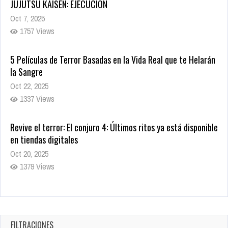
JUJUTSU KAISEN: EJECUCIÓN
Oct 7, 2025
1757 Views
5 Películas de Terror Basadas en la Vida Real que te Helarán
la Sangre
Oct 22, 2025
1337 Views
Revive el terror: El conjuro 4: Últimos ritos ya está disponible
en tiendas digitales
Oct 20, 2025
1379 Views
Warner Bros. lleva a las tiendas digitales su racha de
registros con sus últimas 6 películas
Oct 17, 2025
FILTRACIONES