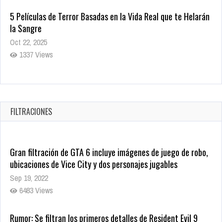
5 Películas de Terror Basadas en la Vida Real que te Helarán
la Sangre
Oct 22, 2025
1337 Views
Revive el terror: El conjuro 4: Últimos ritos ya está disponible
en tiendas digitales
Oct 20, 2025
FILTRACIONES
1379 Views
Gran filtración de GTA 6 incluye imágenes de juego de robo,
ubicaciones de Vice City y dos personajes jugables
Sep 19, 2022
6483 Views
Rumor: Se filtran los primeros detalles de Resident Evil 9