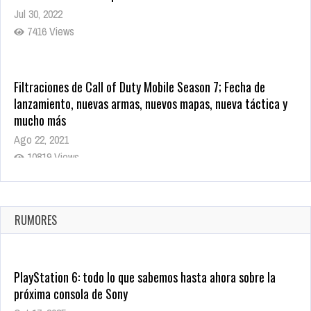
Jul 30, 2022
7416 Views
Filtraciones de Call of Duty Mobile Season 7; Fecha de
lanzamiento, nuevas armas, nuevos mapas, nueva táctica y
mucho más
Ago 22, 2021
10819 Views
La configuración de Call of Duty 2021 aparentemente ya fue
confirmada
Ago 8, 2021
RUMORES
10004 Views
PlayStation 6: todo lo que sabemos hasta ahora sobre la
próxima consola de Sony