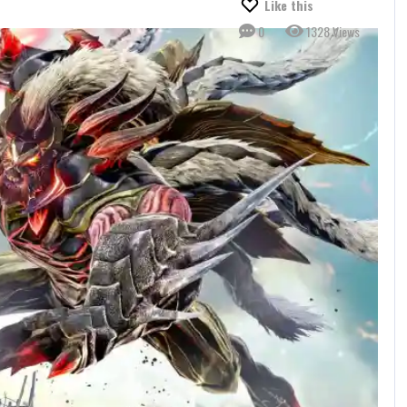
Like this
0
1328 Views