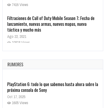
7416 Views
Filtraciones de Call of Duty Mobile Season 7; Fecha de
lanzamiento, nuevas armas, nuevos mapas, nueva
táctica y mucho más
Ago 22, 2021
10818 Views
La configuración de Call of Duty 2021 aparentemente
ya fue confirmada
Ago 8, 2021
RUMORES
10003 Views
PlayStation 6: todo lo que sabemos hasta ahora sobre la
próxima consola de Sony
Oct 17, 2025
1605 Views