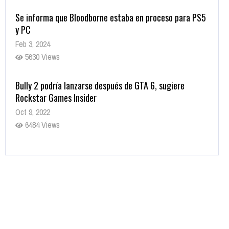
Se informa que Bloodborne estaba en proceso para PS5
y PC
Feb 3, 2024
5630 Views
Bully 2 podría lanzarse después de GTA 6, sugiere
Rockstar Games Insider
Oct 9, 2022
6484 Views
Rumor: Se filtran los primeros detalles de Resident Evil
9
Jul 30, 2022
7416 Views