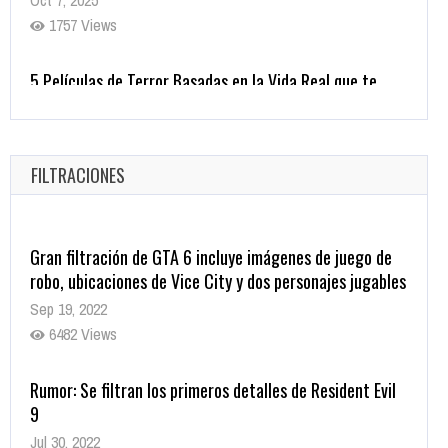
Helarán la Sangre
Oct 22, 2025
1337 Views
Revive el terror: El conjuro 4: Últimos ritos ya está
disponible en tiendas digitales
Oct 20, 2025
FILTRACIONES
1379 Views
Gran filtración de GTA 6 incluye imágenes de juego de
robo, ubicaciones de Vice City y dos personajes jugables
Sep 19, 2022
6482 Views
Rumor: Se filtran los primeros detalles de Resident Evil
9
Jul 30, 2022