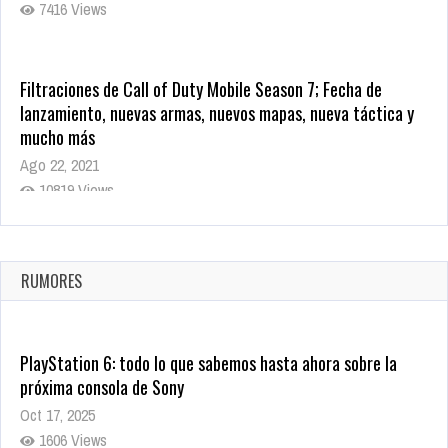
7416 Views
Filtraciones de Call of Duty Mobile Season 7; Fecha de
lanzamiento, nuevas armas, nuevos mapas, nueva táctica y
mucho más
Ago 22, 2021
10819 Views
La configuración de Call of Duty 2021 aparentemente ya fue
confirmada
Ago 8, 2021
RUMORES
10005 Views
PlayStation 6: todo lo que sabemos hasta ahora sobre la
próxima consola de Sony
Oct 17, 2025
1606 Views