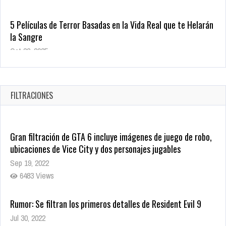
la Sangre
Oct 22, 2025
1337 Views
Revive el terror: El conjuro 4: Últimos ritos ya está disponible
en tiendas digitales
Oct 20, 2025
FILTRACIONES
1379 Views
Gran filtración de GTA 6 incluye imágenes de juego de robo,
ubicaciones de Vice City y dos personajes jugables
Sep 19, 2022
6483 Views
Rumor: Se filtran los primeros detalles de Resident Evil 9
Jul 30, 2022