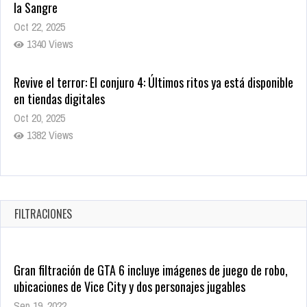
la Sangre
Oct 22, 2025
1340 Views
Revive el terror: El conjuro 4: Últimos ritos ya está disponible
en tiendas digitales
Oct 20, 2025
1382 Views
Warner Bros. lleva a las tiendas digitales su racha de
registros con sus últimas 6 películas
Oct 17, 2025
FILTRACIONES
1437 Views
Gran filtración de GTA 6 incluye imágenes de juego de robo,
ubicaciones de Vice City y dos personajes jugables
Sep 19, 2022