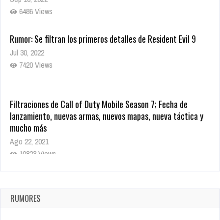
6486 Views
Rumor: Se filtran los primeros detalles de Resident Evil 9
Jul 30, 2022
7420 Views
Filtraciones de Call of Duty Mobile Season 7; Fecha de
lanzamiento, nuevas armas, nuevos mapas, nueva táctica y
mucho más
Ago 22, 2021
10823 Views
La configuración de Call of Duty 2021 aparentemente ya fue
confirmada
Ago 8, 2021
RUMORES
10008 Views