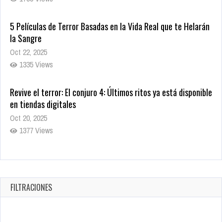
5 Películas de Terror Basadas en la Vida Real que te Helarán
la Sangre
Oct 22, 2025
1335 Views
Revive el terror: El conjuro 4: Últimos ritos ya está disponible
en tiendas digitales
Oct 20, 2025
1377 Views
Warner Bros. lleva a las tiendas digitales su racha de
registros con sus últimas 6 películas
Oct 17, 2025
FILTRACIONES
1431 Views