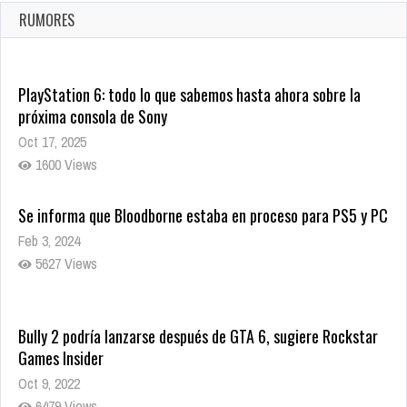
Ago 8, 2021
RUMORES
10001 Views
PlayStation 6: todo lo que sabemos hasta ahora sobre la
próxima consola de Sony
Oct 17, 2025
1600 Views
Se informa que Bloodborne estaba en proceso para PS5 y PC
Feb 3, 2024
5627 Views
Bully 2 podría lanzarse después de GTA 6, sugiere Rockstar
Games Insider
Oct 9, 2022
6479 Views