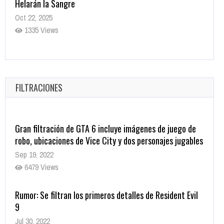
Helarán la Sangre
Oct 22, 2025
1335 Views
Revive el terror: El conjuro 4: Últimos ritos ya está
disponible en tiendas digitales
Oct 20, 2025
FILTRACIONES
1377 Views
Gran filtración de GTA 6 incluye imágenes de juego de
robo, ubicaciones de Vice City y dos personajes jugables
Sep 19, 2022
6479 Views
Rumor: Se filtran los primeros detalles de Resident Evil
9
Jul 30, 2022