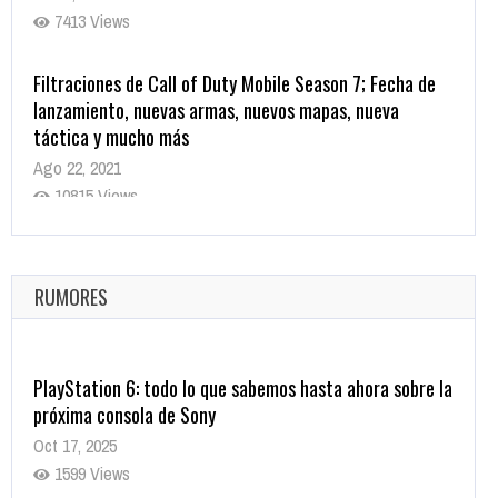
7413 Views
Filtraciones de Call of Duty Mobile Season 7; Fecha de
lanzamiento, nuevas armas, nuevos mapas, nueva
táctica y mucho más
Ago 22, 2021
10815 Views
La configuración de Call of Duty 2021 aparentemente
ya fue confirmada
Ago 8, 2021
RUMORES
10001 Views
PlayStation 6: todo lo que sabemos hasta ahora sobre la
próxima consola de Sony
Oct 17, 2025
1599 Views