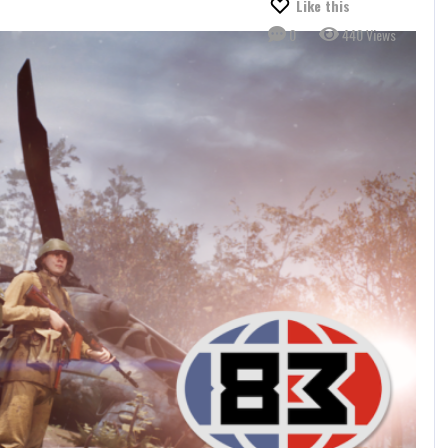
Like this
0
440 Views