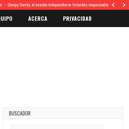
ón
Sleepy Sentry, el estudio independiente finlandés responsable del juego…
QUIPO
ACERCA
PRIVACIDAD
BUSCADOR
Search