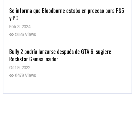
Se informa que Bloodborne estaba en proceso para PS5
y PC
Feb 3, 2024
5626 Views
Bully 2 podría lanzarse después de GTA 6, sugiere
Rockstar Games Insider
Oct 9, 2022
6479 Views
Rumor: Se filtran los primeros detalles de Resident Evil
9
Jul 30, 2022
7413 Views