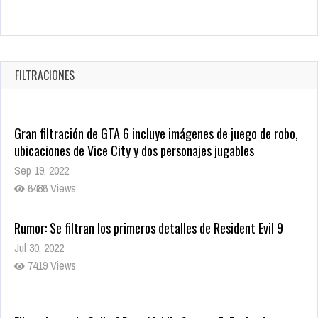
Warner Bros. lleva a las tiendas digitales su racha de
registros con sus últimas 6 películas
Oct 17, 2025
FILTRACIONES
1437 Views
Gran filtración de GTA 6 incluye imágenes de juego de robo,
ubicaciones de Vice City y dos personajes jugables
Sep 19, 2022
6486 Views
Rumor: Se filtran los primeros detalles de Resident Evil 9
Jul 30, 2022
7419 Views