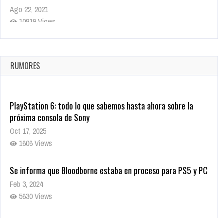
Ago 22, 2021
10819 Views
La configuración de Call of Duty 2021 aparentemente ya fue
confirmada
Ago 8, 2021
RUMORES
10004 Views
PlayStation 6: todo lo que sabemos hasta ahora sobre la
próxima consola de Sony
Oct 17, 2025
1606 Views
Se informa que Bloodborne estaba en proceso para PS5 y PC
Feb 3, 2024
5630 Views