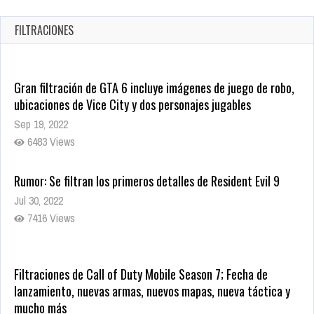
en tiendas digitales
Oct 20, 2025
FILTRACIONES
1379 Views
Gran filtración de GTA 6 incluye imágenes de juego de robo,
ubicaciones de Vice City y dos personajes jugables
Sep 19, 2022
6483 Views
Rumor: Se filtran los primeros detalles de Resident Evil 9
Jul 30, 2022
7416 Views
Filtraciones de Call of Duty Mobile Season 7; Fecha de
lanzamiento, nuevas armas, nuevos mapas, nueva táctica y
mucho más