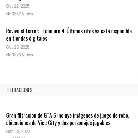
Oct 22, 2025
1332 Views
Revive el terror: El conjuro 4: Últimos ritos ya está disponible
en tiendas digitales
Oct 20, 2025
1373 Views
Warner Bros. lleva a las tiendas digitales su racha de
registros con sus últimas 6 películas
Oct 17, 2025
FILTRACIONES
1429 Views
Gran filtración de GTA 6 incluye imágenes de juego de robo,
ubicaciones de Vice City y dos personajes jugables
Sep 19, 2022