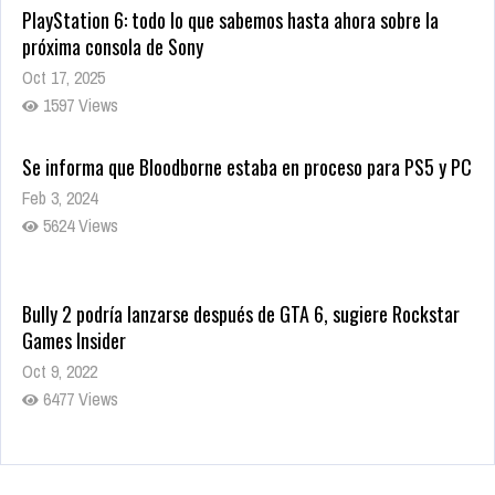
PlayStation 6: todo lo que sabemos hasta ahora sobre la
próxima consola de Sony
Oct 17, 2025
1597 Views
Se informa que Bloodborne estaba en proceso para PS5 y PC
Feb 3, 2024
5624 Views
Bully 2 podría lanzarse después de GTA 6, sugiere Rockstar
Games Insider
Oct 9, 2022
6477 Views
Rumor: Se filtran los primeros detalles de Resident Evil 9
Jul 30, 2022