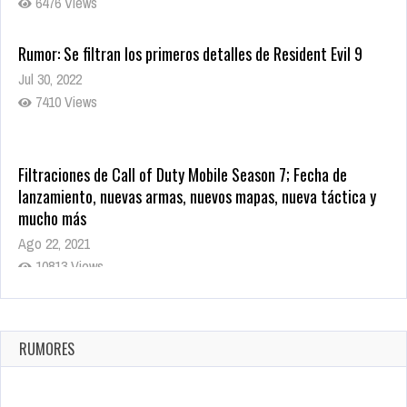
6476 Views
Rumor: Se filtran los primeros detalles de Resident Evil 9
Jul 30, 2022
7410 Views
Filtraciones de Call of Duty Mobile Season 7; Fecha de
lanzamiento, nuevas armas, nuevos mapas, nueva táctica y
mucho más
Ago 22, 2021
10813 Views
La configuración de Call of Duty 2021 aparentemente ya fue
confirmada
Ago 8, 2021
RUMORES
9995 Views