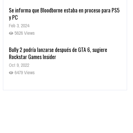
Se informa que Bloodborne estaba en proceso para PS5
y PC
Feb 3, 2024
5626 Views
Bully 2 podría lanzarse después de GTA 6, sugiere
Rockstar Games Insider
Oct 9, 2022
6479 Views
Rumor: Se filtran los primeros detalles de Resident Evil
9
Jul 30, 2022
7413 Views