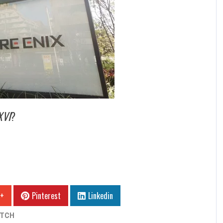
XVI
?
 +
Pinterest
Linkedin
ITCH