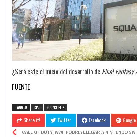
¿Será este el inicio del desarrollo de
Final Fantasy 
FUENTE
TAGGED
RPG
SQUARE ENIX
Share it!
Twitter
Facebook
Google
CALL OF DUTY: WWII PODRÍA LLEGAR A NINTENDO SW