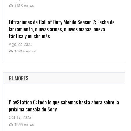
7413 Views
Filtraciones de Call of Duty Mobile Season 7; Fecha de
lanzamiento, nuevas armas, nuevos mapas, nueva
táctica y mucho más
Ago 22, 2021
10816 Views
La configuración de Call of Duty 2021 aparentemente
ya fue confirmada
Ago 8, 2021
RUMORES
10001 Views
PlayStation 6: todo lo que sabemos hasta ahora sobre la
próxima consola de Sony
Oct 17, 2025
1599 Views