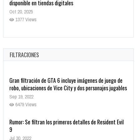
disponible en tiendas digitales
Oct 20, 2025
1377 Views
Warner Bros. lleva a las tiendas digitales su racha de
registros con sus últimas 6 películas
Oct 17, 2025
FILTRACIONES
1431 Views
Gran filtración de GTA 6 incluye imágenes de juego de
robo, ubicaciones de Vice City y dos personajes jugables
Sep 19, 2022
6479 Views
Rumor: Se filtran los primeros detalles de Resident Evil
9
Jul 30, 2022