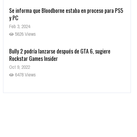
Se informa que Bloodborne estaba en proceso para PS5
y PC
Feb 3, 2024
5626 Views
Bully 2 podría lanzarse después de GTA 6, sugiere
Rockstar Games Insider
Oct 9, 2022
6478 Views
Rumor: Se filtran los primeros detalles de Resident Evil
9
Jul 30, 2022
7413 Views