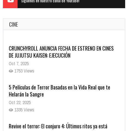
Siguenos en nuestro canal de Youtube!
CINE
5 Películas de Terror Basadas en la Vida Real que te
Helarán la Sangre
Oct 22, 2025
1335 Views
Revive el terror: El conjuro 4: Últimos ritos ya está
disponible en tiendas digitales
Oct 20, 2025
1376 Views
Warner Bros. lleva a las tiendas digitales su racha de