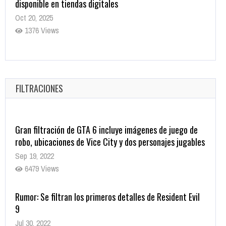
registros con sus últimas 6 películas
Oct 17, 2025
1430 Views
CRUNCHYROLL ANUNCIA FECHA DE ESTRENO EN CINES
DE JUJUTSU KAISEN: EJECUCIÓN
Oct 7, 2025
FILTRACIONES
1753 Views
Gran filtración de GTA 6 incluye imágenes de juego de
robo, ubicaciones de Vice City y dos personajes jugables
Sep 19, 2022
6479 Views
Rumor: Se filtran los primeros detalles de Resident Evil
9
Jul 30, 2022