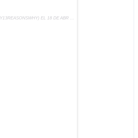
NY13REASONSWHY) EL
18 DE ABR DE 2017 A LA(S) 8:38 PDT