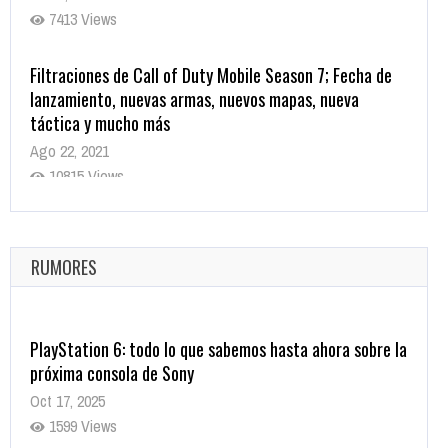
7413 Views
Filtraciones de Call of Duty Mobile Season 7; Fecha de
lanzamiento, nuevas armas, nuevos mapas, nueva
táctica y mucho más
Ago 22, 2021
10815 Views
La configuración de Call of Duty 2021 aparentemente
ya fue confirmada
Ago 8, 2021
RUMORES
9999 Views
PlayStation 6: todo lo que sabemos hasta ahora sobre la
próxima consola de Sony
Oct 17, 2025
1599 Views