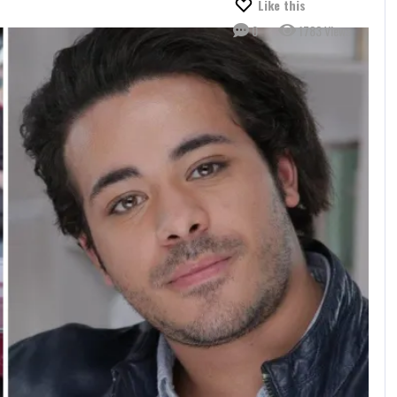
Like this
0
1783 Views