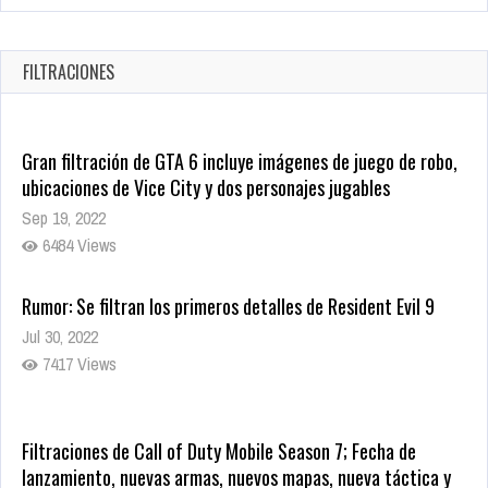
Warner Bros. lleva a las tiendas digitales su racha de
registros con sus últimas 6 películas
Oct 17, 2025
FILTRACIONES
1435 Views
Gran filtración de GTA 6 incluye imágenes de juego de robo,
ubicaciones de Vice City y dos personajes jugables
Sep 19, 2022
6484 Views
Rumor: Se filtran los primeros detalles de Resident Evil 9
Jul 30, 2022
7417 Views
Filtraciones de Call of Duty Mobile Season 7; Fecha de
lanzamiento, nuevas armas, nuevos mapas, nueva táctica y