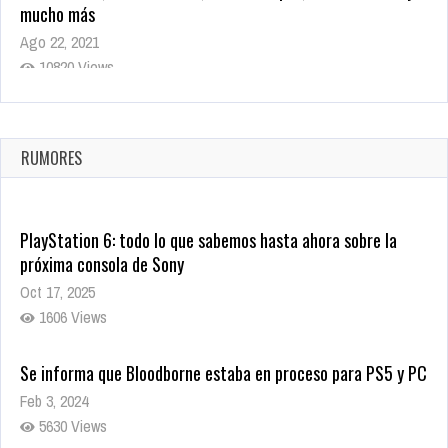
mucho más
Ago 22, 2021
10820 Views
La configuración de Call of Duty 2021 aparentemente ya fue
confirmada
Ago 8, 2021
RUMORES
10005 Views
PlayStation 6: todo lo que sabemos hasta ahora sobre la
próxima consola de Sony
Oct 17, 2025
1606 Views
Se informa que Bloodborne estaba en proceso para PS5 y PC
Feb 3, 2024
5630 Views