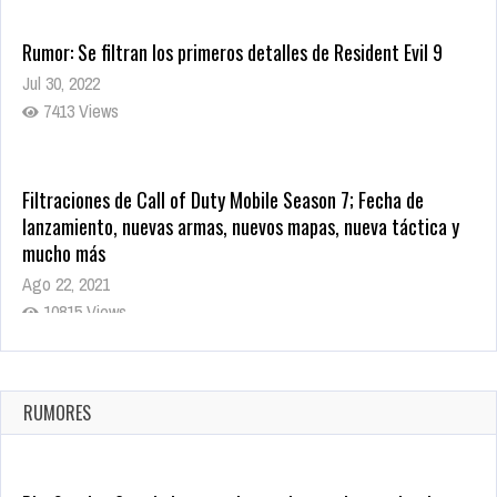
Rumor: Se filtran los primeros detalles de Resident Evil 9
Jul 30, 2022
7413 Views
Filtraciones de Call of Duty Mobile Season 7; Fecha de
lanzamiento, nuevas armas, nuevos mapas, nueva táctica y
mucho más
Ago 22, 2021
10815 Views
La configuración de Call of Duty 2021 aparentemente ya fue
confirmada
Ago 8, 2021
RUMORES
10000 Views