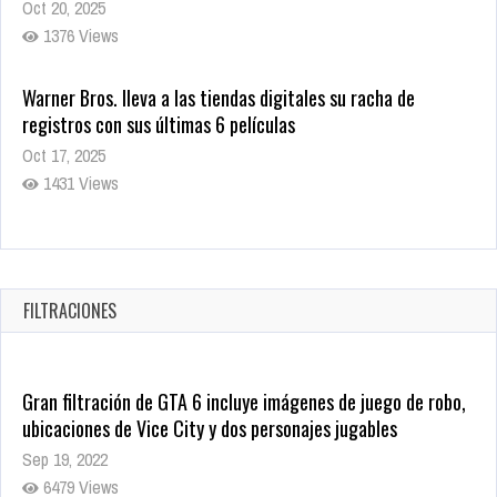
Oct 20, 2025
1376 Views
Warner Bros. lleva a las tiendas digitales su racha de
registros con sus últimas 6 películas
Oct 17, 2025
1431 Views
CRUNCHYROLL ANUNCIA FECHA DE ESTRENO EN CINES DE
JUJUTSU KAISEN: EJECUCIÓN
Oct 7, 2025
FILTRACIONES
1754 Views
Gran filtración de GTA 6 incluye imágenes de juego de robo,
ubicaciones de Vice City y dos personajes jugables
Sep 19, 2022
6479 Views