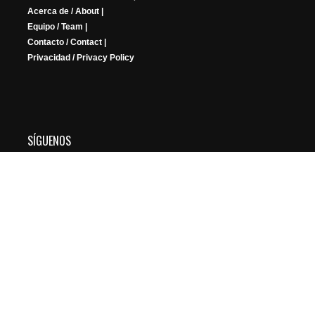
Acerca de / About |
Equipo / Team |
Contacto / Contact |
Privacidad / Privacy Policy
SÍGUENOS
YouTube
Instagram
Facebook
X
Twitch
Copyright © 2026 FRIKIGAMERS. All Rights Reserved.