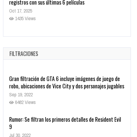
registros con sus últimas 6 películas
Oct 17, 2025
1435 Views
CRUNCHYROLL ANUNCIA FECHA DE ESTRENO EN CINES
DE JUJUTSU KAISEN: EJECUCIÓN
Oct 7, 2025
FILTRACIONES
1757 Views
Gran filtración de GTA 6 incluye imágenes de juego de
robo, ubicaciones de Vice City y dos personajes jugables
Sep 19, 2022
6482 Views
Rumor: Se filtran los primeros detalles de Resident Evil
9
Jul 30, 2022