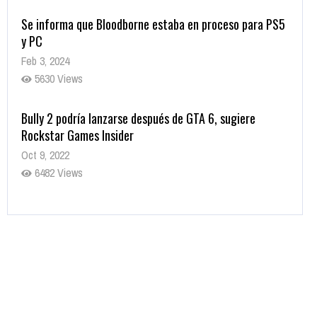
Se informa que Bloodborne estaba en proceso para PS5
y PC
Feb 3, 2024
5630 Views
Bully 2 podría lanzarse después de GTA 6, sugiere
Rockstar Games Insider
Oct 9, 2022
6482 Views
Rumor: Se filtran los primeros detalles de Resident Evil
9
Jul 30, 2022
7416 Views