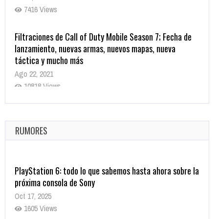
7416 Views
Filtraciones de Call of Duty Mobile Season 7; Fecha de
lanzamiento, nuevas armas, nuevos mapas, nueva
táctica y mucho más
Ago 22, 2021
10818 Views
La configuración de Call of Duty 2021 aparentemente
ya fue confirmada
Ago 8, 2021
RUMORES
10003 Views
PlayStation 6: todo lo que sabemos hasta ahora sobre la
próxima consola de Sony
Oct 17, 2025
1605 Views